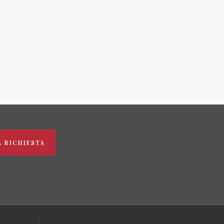
ietà in seguito cancellata
A RICHIESTA