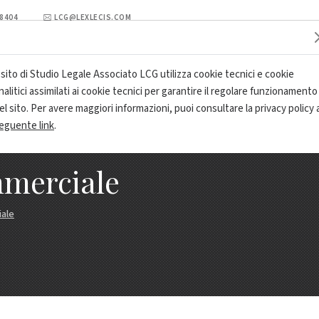
98404
LCG@LEXLECIS.COM
AREE DI ATTIVITÀ
RASSEGNA LCG
SEDI E CONTATTI
l sito di Studio Legale Associato LCG utilizza cookie tecnici e cookie
nalitici assimilati ai cookie tecnici per garantire il regolare funzionamento
el sito. Per avere maggiori informazioni, puoi consultare la privacy policy 
eguente link
.
mmerciale
iale