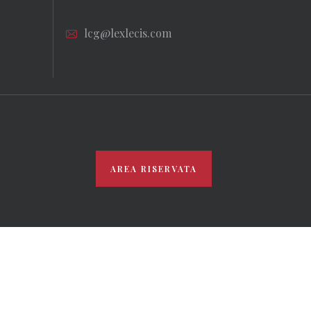
lcg@lexlecis.com
AREA RISERVATA
TCHA V3,
PRIVACY POLICY
E
TERMS OF SERVICE
DI GOOGLE.