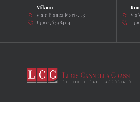
Milano
Ro
Viale Bianca Maria, 23
Via 
+390276398404
+39
LCG – LECIS CANNELLA GRASSI STUDIO LEGALE ASSOCIATO. 