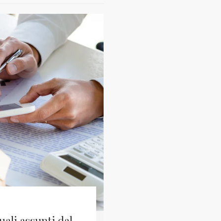
uali assunti dal
Ultrattività del