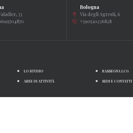
ma
Bologna
Valadier, 33
Via degli Agresti, 6
0699704870
+390510226828
LO STUDIO
RASSEGNA LCG
AREE DI ATTIVITÀ
SEDI E CONTATTI
P.I. 05127440963 •
PRIVACY POLICY
•
SITEMAP
• QUESTO SITO È PROTETTO DA GOOGLE RECAP