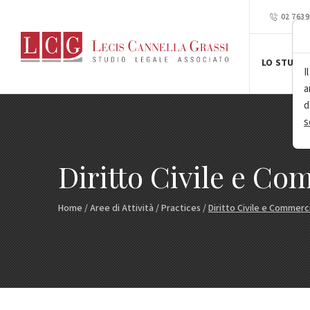
02 763
LO STUDIO
I
a
d
s
Diritto Civile e Co
Home
/
Aree di Attività
/
Practices
/
Diritto Civile e Commerc