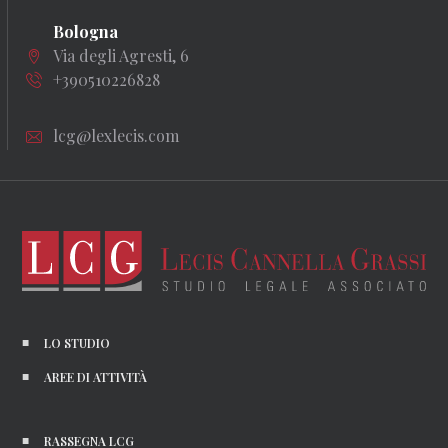
Bologna
Via degli Agresti, 6
+390510226828
lcg@lexlecis.com
LO STUDIO
AREE DI ATTIVITÀ
RASSEGNA LCG