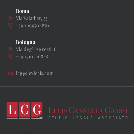
Roma
Via Valadier, 33
+390699704870
Bologna
Via degli Agresti, 6
+390510226828
lcg@lexlecis.com