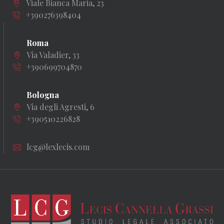
Viale Bianca Maria, 23
+390276398404
Roma
Via Valadier, 33
+390699704870
Bologna
Via degli Agresti, 6
+390510226828
lcg@lexlecis.com