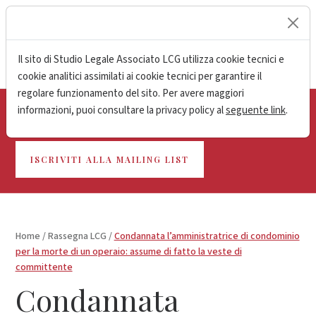
lock
Il sito di Studio Legale Associato LCG utilizza cookie tecnici e
cookie analitici assimilati ai cookie tecnici per garantire il
regolare funzionamento del sito. Per avere maggiori
informazioni, puoi consultare la privacy policy al
seguente link
.
Resta aggiornato sulle ultime novità
ISCRIVITI ALLA MAILING LIST
Home
/
Rassegna LCG
/
Condannata l’amministratrice di condominio
per la morte di un operaio: assume di fatto la veste di
committente
Condannata