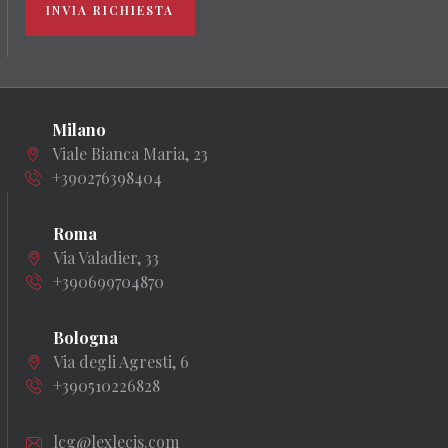
INVIA RICHIESTA
Milano
Viale Bianca Maria, 23
+390276398404
Roma
Via Valadier, 33
+390699704870
Bologna
Via degli Agresti, 6
+390510226828
lcg@lexlecis.com