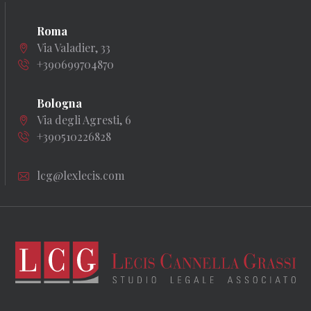
Roma
Via Valadier, 33
+390699704870
Bologna
Via degli Agresti, 6
+390510226828
lcg@lexlecis.com