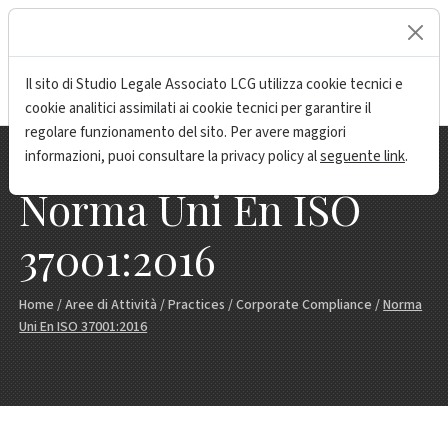
lock
Il sito di Studio Legale Associato LCG utilizza cookie tecnici e
cookie analitici assimilati ai cookie tecnici per garantire il
regolare funzionamento del sito. Per avere maggiori
informazioni, puoi consultare la privacy policy al
seguente link
.
Norma Uni En ISO
37001:2016
Home
/
Aree di Attività
/
Practices
/
Corporate Compliance
/
Norma
Uni En ISO 37001:2016