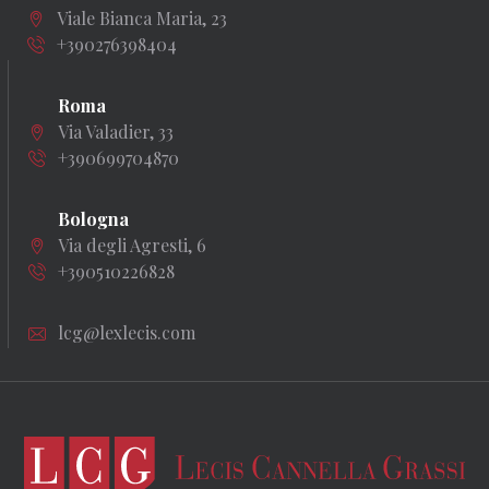
Viale Bianca Maria, 23
+390276398404
Roma
Via Valadier, 33
+390699704870
Bologna
Via degli Agresti, 6
+390510226828
lcg@lexlecis.com